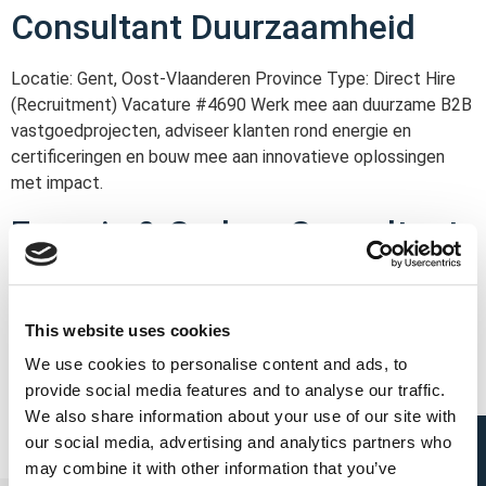
Consultant Duurzaamheid
Locatie: Gent, Oost-Vlaanderen Province Type: Direct Hire
(Recruitment) Vacature #4690 Werk mee aan duurzame B2B
vastgoedprojecten, adviseer klanten rond energie en
certificeringen en bouw mee aan innovatieve oplossingen
met impact.
Energie & Carbon Consultant
Locatie: Gent, Oost-Vlaanderen Province Type: Direct Hire
(Recruitment) Vacature #4689 Draag bij aan energie-
This website uses cookies
efficiënte en koolstofarme B2B vastgoedprojecten door
analyses om te zetten in concrete impact.
We use cookies to personalise content and ads, to
provide social media features and to analyse our traffic.
We also share information about your use of our site with
our social media, advertising and analytics partners who
may combine it with other information that you’ve