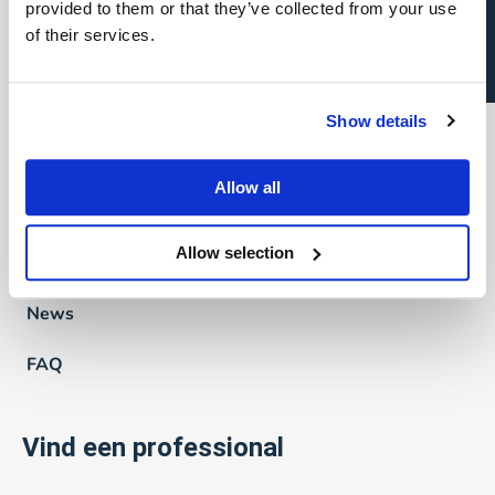
Open sollicitatie?
provided to them or that they’ve collected from your use
of their services.
We are Verpoucke
Waarom Verpoucke?
Show details
Visie
Allow all
Ons verhaal
Allow selection
Team Verpoucke
News
FAQ
Vind een professional