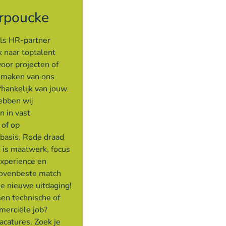
rpoucke
als HR-partner
 naar toptalent
voor projecten of
e maken van ons
hankelijk van jouw
ebben wij
n in vast
 of op
 basis. Rode draad
 is maatwerk, focus
experience en
bovenbeste match
je nieuwe uitdaging!
een technische of
merciële job?
acatures. Zoek je