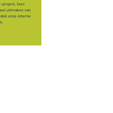
-project, lees
deel uitmaken van
tdek onze interne
en.