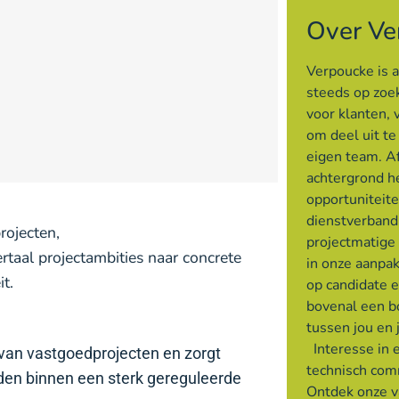
Over Ve
Verpoucke is 
steeds op zoek
voor klanten, 
om deel uit t
eigen team. Af
achtergrond h
opportuniteite
dienstverband
ojecten,
projectmatige
ertaal projectambities naar concrete
in onze aanpak
it.
op candidate 
bovenal een 
tussen jou en 
Interesse in 
n van vastgoedprojecten en zorgt
technisch com
rden binnen een sterk gereguleerde
Ontdek onze v