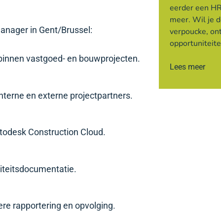
eerder een HR
meer. Wil je 
Manager in Gent/Brussel:
verpoucke, on
opportuniteit
binnen vastgoed- en bouwprojecten.
Lees meer
nterne en externe projectpartners.
utodesk Construction Cloud.
liteitsdocumentatie.
ere rapportering en opvolging.