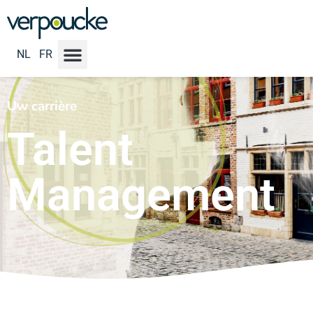
NL
FR
Uw carrière
Talent
Management