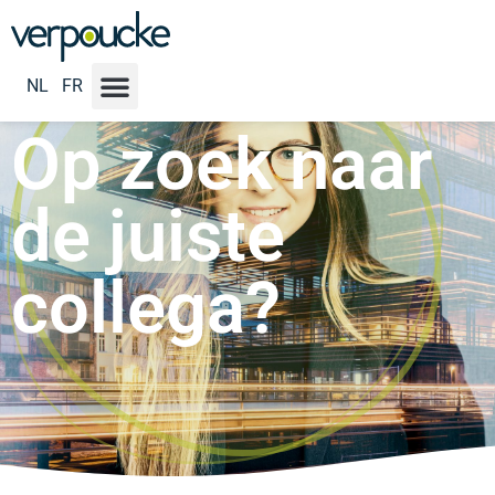
NL
FR
Op zoek naar
de juiste
collega?