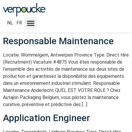
Vacature Diploma NL:
Bachelor - Master
NL
FR
Responsable Maintenance
Locatie: Wommelgem, Antwerpen Province Type: Direct Hire
(Recruitment) Vacature #4875 Vous êtes responsable de
l’ensemble des activités de maintenance sur deux sites de
production et garantissez la disponibilité des équipements
dans un environnement industriel stimulant. Responsable
Maintenance Anderlecht QUEL EST VOTRE ROLE ? Chez
Autajon Packaging Belgium, vous pilotez la maintenance
curative, préventive et prédictive des […]
Application Engineer
Locatie: Tessenderlo, Limburg Province Type: Direct Hire