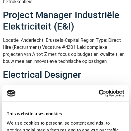
betrokkenheid.
Project Manager Industriële
Elektriciteit (E&I)
Locatie: Anderlecht, Brussels-Capital Region Type: Direct
Hire (Recruitment) Vacature #4201 Leid complexe
projecten van A tot Z met focus op budget en kwaliteit, en
bouw mee aan innovatieve technische oplossingen.
Electrical Designer
Locatie: Anderlecht, Brussels-Capital Region Type: Direct
Hire (Recruitment) Vacature #4200 Ontwerp, automatisatie
en projectuitwerking van industriële installaties met
volledige betrokkenheid van A tot Z.
This website uses cookies
Business Developer E&I
We use cookies to personalise content and ads, to
provide social media features and to analyse our traffic.