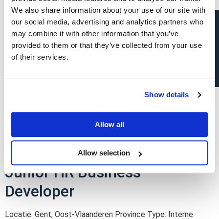
Locatie: Anderlecht, Brussels-Capital Region Type: Direct
We also share information about your use of our site with
Open sollicitatie?
Hire (Recruitment) Vacature #4199 In deze commerciële rol
our social media, advertising and analytics partners who
bouw je nieuwe klantenrelaties uit en versterk je een
may combine it with other information that you’ve
bestaande portefeuille binnen industriële automatisering en
provided to them or that they’ve collected from your use
E&I-projecten.
of their services.
Recruiter
Show details
Locatie: Gent, Oost-Vlaanderen Province Externe: Afstand
Type: Interne Vacatures Vacature #3809 Je rekruteert
Allow all
technische en technisch-commerciële profielen voor klanten
in heel België en maakt deel uit van een jong team bij een
innovatieve KMO!
Allow selection
Junior HR Business
Developer
Locatie: Gent, Oost-Vlaanderen Province Type: Interne