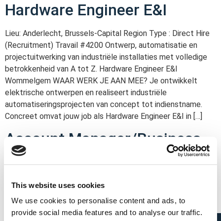
Hardware Engineer E&I
Lieu: Anderlecht, Brussels-Capital Region Type : Direct Hire
(Recruitment) Travail #4200 Ontwerp, automatisatie en
projectuitwerking van industriële installaties met volledige
betrokkenheid van A tot Z. Hardware Engineer E&I
Wommelgem WAAR WERK JE AAN MEE? Je ontwikkelt
elektrische ontwerpen en realiseert industriële
automatiseringsprojecten van concept tot indienstname.
Concreet omvat jouw job als Hardware Engineer E&I in […]
Account Manager/Business
Developer
Travail #4199 In deze commerciële rol bouw je nieuwe
This website uses cookies
klantenrelaties uit en versterk je een bestaande portefeuille
We use cookies to personalise content and ads, to
binnen industriële automatisering en E&I-projecten.
provide social media features and to analyse our traffic.
Accountmanager/ Business Developer Vlaanderen: