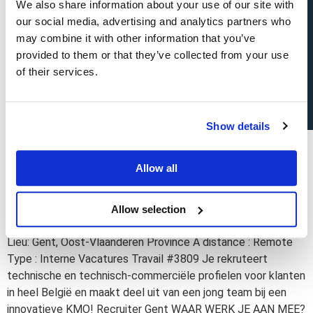
Candidature spontanée
We also share information about your use of our site with
Antwerpen, Brabant, Limburg, Oost-Vlaanderen WAAR WERK
our social media, advertising and analytics partners who
JE AAN MEE? Je ondersteunt de groei van Imtech door
may combine it with other information that you’ve
duurzame relaties en nieuwe technische projecten te
provided to them or that they’ve collected from your use
realiseren. Concreet omvat jouw job als […]
of their services.
Project Manager Electricity
Show details
Lieu: Anderlecht, Brussels-Capital Region Type : Direct Hire
(Recruitment) Travail #4096 Chez Imtech, vous pilotez des
projets électriques de A à Z, avec précision technique, sens
Allow all
financier et une forte capacité à coordonner les équipes.
Recruiter
Allow selection
Lieu: Gent, Oost-Vlaanderen Province À distance : Remote
Type : Interne Vacatures Travail #3809 Je rekruteert
technische en technisch-commerciële profielen voor klanten
in heel België en maakt deel uit van een jong team bij een
innovatieve KMO! Recruiter Gent WAAR WERK JE AAN MEE?