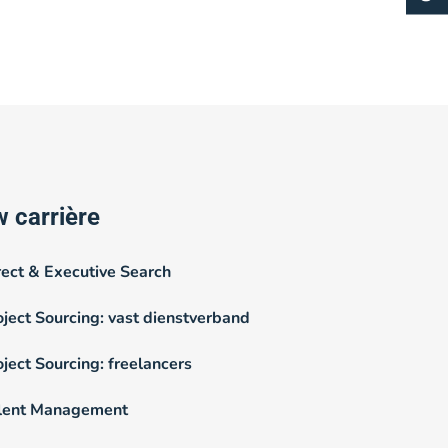
 carrière
rect & Executive Search
oject Sourcing: vast dienstverband
oject Sourcing: freelancers
lent Management