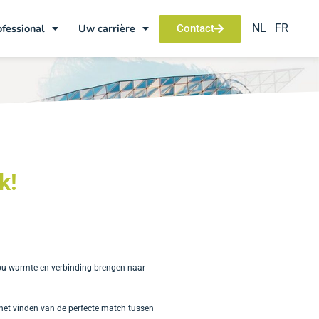
NL
FR
ofessional
Uw carrière
Contact
k!
jou warmte en verbinding brengen naar
 het vinden van de perfecte match tussen