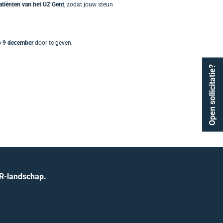
patiënten van het UZ Gent
, zodat jouw steun
op 9 december
door te geven.
Open sollicitatie?
HR-landschap.