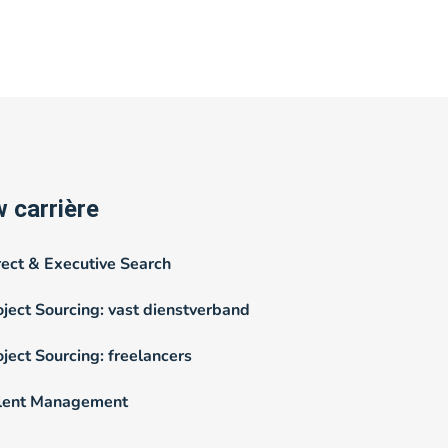
 carrière
rect & Executive Search
oject Sourcing: vast dienstverband
oject Sourcing: freelancers
lent Management