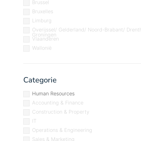
Brussel
Bruxelles
Limburg
Overijssel/ Gelderland/ Noord-Brabant/ Drent
Groningen
Vlaanderen
Wallonië
Categorie
Human Resources
Accounting & Finance
Construction & Property
IT
Operations & Engineering
Sales & Marketing