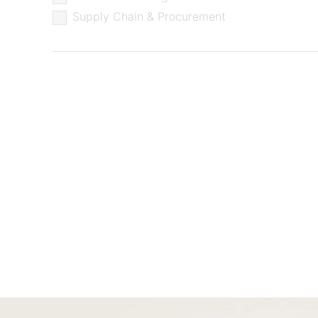
Supply Chain & Procurement
Construction & installation
Energy & utilities
FMCG
Industry & manufacturing
Transport en logistics
Services