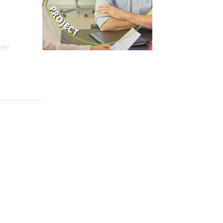
een project va
he/