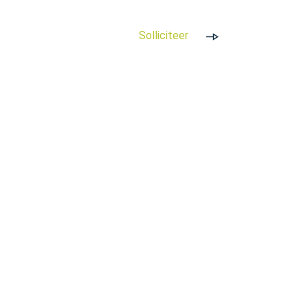
n minstens 3 maanden!
Solliciteer