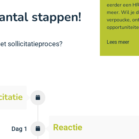
eerder een HR
antal stappen!
meer. Wil je 
verpoucke, on
opportuniteit
Lees meer
t sollicitatieproces?
citatie
Reactie
Dag 1