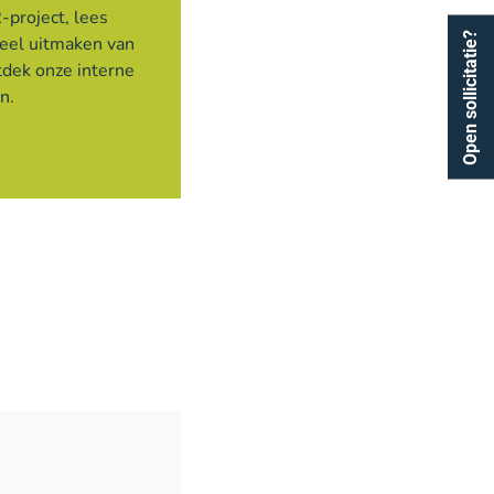
-project, lees
Open sollicitatie?
deel uitmaken van
tdek onze interne
en.