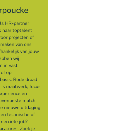
rpoucke
als HR-partner
 naar toptalent
voor projecten of
e maken van ons
hankelijk van jouw
ebben wij
n in vast
 of op
 basis. Rode draad
 is maatwerk, focus
experience en
bovenbeste match
je nieuwe uitdaging!
een technische of
merciële job?
acatures. Zoek je