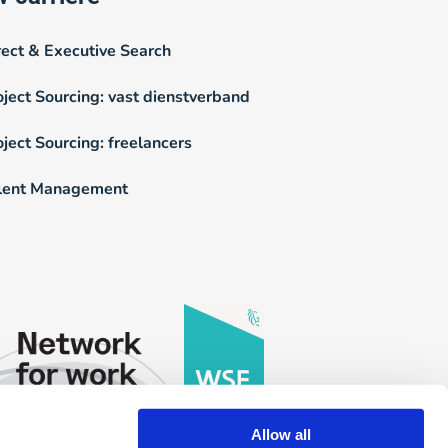
rect & Executive Search
oject Sourcing: vast dienstverband
oject Sourcing: freelancers
lent Management
Allow all