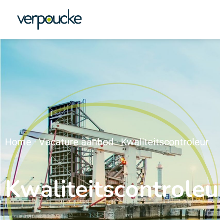
Home
·
Vacature aanbod
·
Kwaliteitscontroleur
Kwaliteitscontroleu