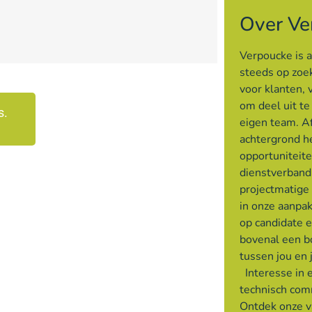
Over Ve
Verpoucke is 
steeds op zoek
voor klanten, 
om deel uit t
s.
eigen team. Af
achtergrond h
opportuniteite
dienstverband
projectmatige
in onze aanpak
op candidate 
bovenal een 
tussen jou en 
Interesse in 
technisch com
Ontdek onze v