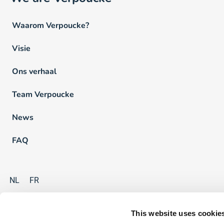
Waarom Verpoucke?
Visie
Ons verhaal
Team Verpoucke
News
FAQ
NL
FR
Erkenningsnummer: VG. 1033/BO, B-AB06.020, W. RS.3
This website uses cookie