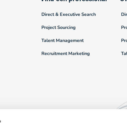
Direct & Executive Search
Di
Project Sourcing
Pr
Talent Management
Pr
Recruitment Marketing
Ta
81 W. SO. 381
s