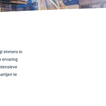
gt immers in
n ervaring
ntensieve
artijen te