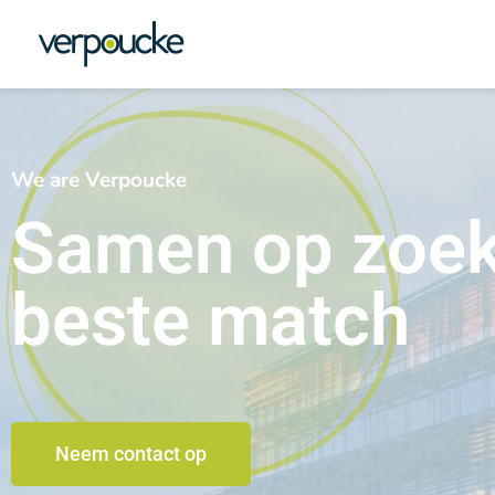
We are Verpoucke
Samen op zoek
beste match
Neem contact op