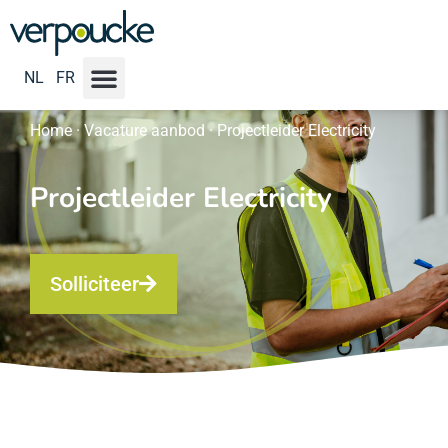
NL
FR
Home
·
Vacature aanbod
·
Projectleider Electricity
Projectleider Electricity
Solliciteer