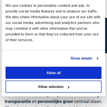
Waar start je?
We use cookies to personalise content and ads, to
provide social media features and to analyse our traffic.
Imtech
is een toonaangevende speler in
We also share information about your use of our site with
multitechniek
met meer dan 700 medewerkers en
our social media, advertising and analytics partners who
Open sollicitatie?
een sterke reputatie in
HVAC, Electricity en
may combine it with other information that you’ve
provided to them or that they’ve collected from your use
sanitaire installaties
. Imtech maakt deel uit van de
of their services.
Cordeel Group
, een solide en innovatieve
bedrijvengroep met meer dan 50 ondernemingen,
die volop inzet op duurzaamheid en technologische
Show details
vooruitgang.
Allow all
Wat
Imtech
uniek maakt? De combinatie van de
slagkracht van een grote groep met de sfeer van
Allow selection
een
familiale KMO
. Je komt terecht in een
open,
no-nonsense
werkomgeving waar
samenwerking
,
transparantie
en
persoonlijke groei
centraal staan.