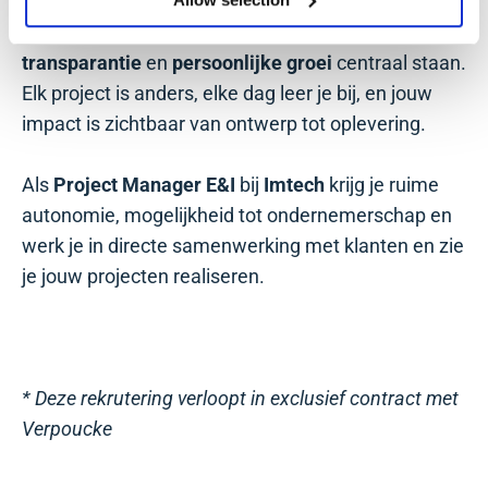
een
familiale KMO
. Je komt terecht in een
open,
no-nonsense
werkomgeving waar
samenwerking
,
transparantie
en
persoonlijke groei
centraal staan.
Elk project is anders, elke dag leer je bij, en jouw
impact is zichtbaar van ontwerp tot oplevering.
Als
Project Manager E&I
bij
Imtech
krijg je ruime
autonomie, mogelijkheid tot ondernemerschap en
werk je in directe samenwerking met klanten en zie
je jouw projecten realiseren.
* Deze rekrutering verloopt in exclusief contract met
Verpoucke