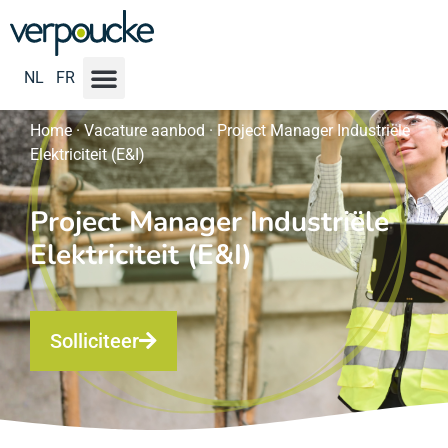
NL
FR
Home
·
Vacature aanbod
·
Project Manager Industriële
Elektriciteit (E&I)
Project Manager Industriële
Elektriciteit (E&I)
Solliciteer