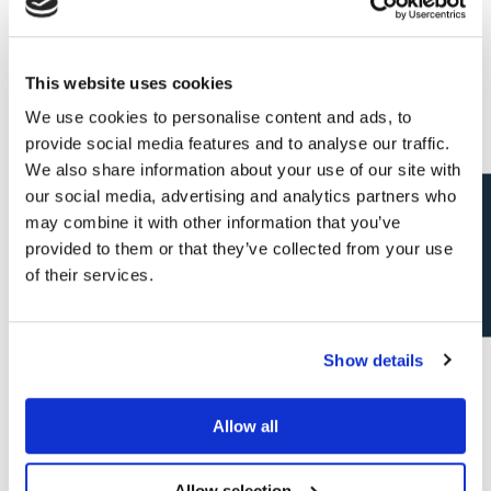
Analytisch en financieel inzicht
Communicatief en resultaatgericht
This website uses cookies
Waar start je?
We use cookies to personalise content and ads, to
provide social media features and to analyse our traffic.
Imtech
is een toonaangevende speler in
We also share information about your use of our site with
multitechniek
met meer dan 700 medewerkers en
our social media, advertising and analytics partners who
Open sollicitatie?
een sterke reputatie in
HVAC, Electricity en
may combine it with other information that you’ve
sanitaire installaties
. Imtech maakt deel uit van de
provided to them or that they’ve collected from your use
of their services.
Cordeel Group
, een solide en innovatieve
bedrijvengroep met meer dan 50 ondernemingen,
die volop inzet op duurzaamheid en technologische
Show details
vooruitgang.
Allow all
Wat
Imtech
uniek maakt? De combinatie van de
slagkracht van een grote groep met de sfeer van
Allow selection