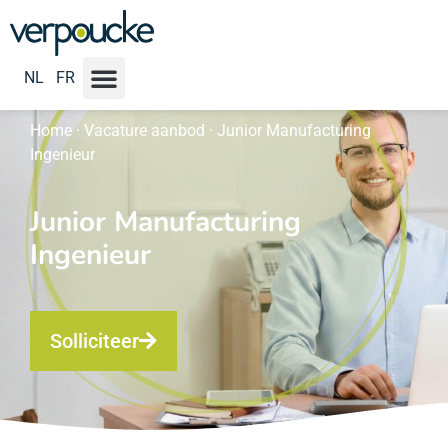
NL
FR
Home
·
Vacature aanbod
·
Junior Manufacturing
Ingenieur
Junior Manufacturing
Ingenieur
Solliciteer