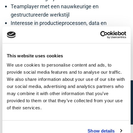
Teamplayer met een nauwkeurige en
gestructureerde werkstijl
Interesse in productieprocessen, data en
optimalisatie
Waar start je?
This website uses cookies
Bij
Dezeure
werk je mee aan de ontwikkeling en
We use cookies to personalise content and ads, to
productie van hoogwaardige
trailers
voor
provide social media features and to analyse our traffic.
professionele klanten. Deze familiale KMO in
We also share information about your use of our site with
Diksmuide combineert innovatie met een sterke
our social media, advertising and analytics partners who
Open sollicitatie?
productieomgeving en een no-nonsense West-
may combine it with other information that you’ve
provided to them or that they’ve collected from your use
Vlaamse mentaliteit. Je komt terecht in een hecht
of their services.
engineeringteam dat nauw samenwerkt met
productie, aankoop en sales. Dankzij de sterke
groei van het bedrijf krijg je de kans om jezelf
Show details