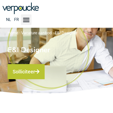
NL
FR
Home
·
Vacature aanbod
·
E&I Designer
E&I Designer
Solliciteer