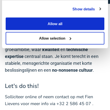
Wielsbeke en Waregem, en gespecialiseerd in de
ontwikkeling en productie van
hoogwaardige
Show details
oplossingen
voor
afdichting
en
verlijming.
Allow all
Waarom werken bij DL Chemicals?
Wat DL
Chemicals uniek maakt, is de combinatie van een
Allow selection
familiaal karakter met een internationale
groeiambitie, waar
kwaliteit
en
technische
expertise
centraal staan. Je komt terecht in een
stabiele, mensgerichte organisatie met korte
beslissingslijnen en een
no-nonsense cultuur
.
Let's do this!
Solliciteer online of neem contact op met Fien
Lievens voor meer info via +32 2 586 45 07 .