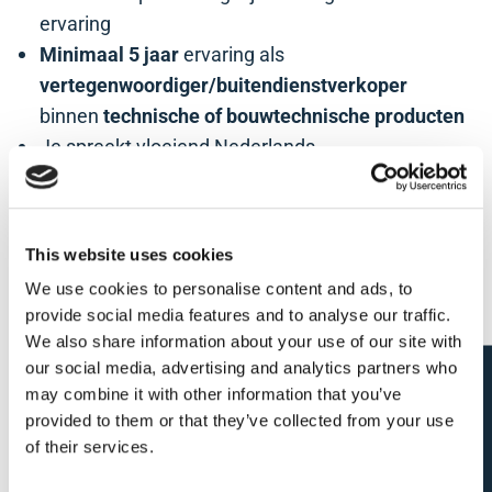
ervaring
Minimaal 5 jaar
ervaring als
vertegenwoordiger/buitendienstverkoper
binnen
technische of bouwtechnische producten
Je spreekt vloeiend Nederlands
Ervaring met Microsoft 365 en Power BI is een
pluspunt
Je bent een geboren onderhandelaar die kickt op
This website uses cookies
het halen of overtreffen van de verkooptargets
We use cookies to personalise content and ads, to
Woonachtig in de grensregio (België/Nederland)
provide social media features and to analyse our traffic.
is een troef omwille van de verplaatsingen
We also share information about your use of our site with
our social media, advertising and analytics partners who
Open sollicitatie?
Waar start je?
may combine it with other information that you’ve
provided to them or that they’ve collected from your use
DL Chemicals
is een
Belgische familiale
of their services.
onderneming
met 90 jaar ervaring
,
gelegen te