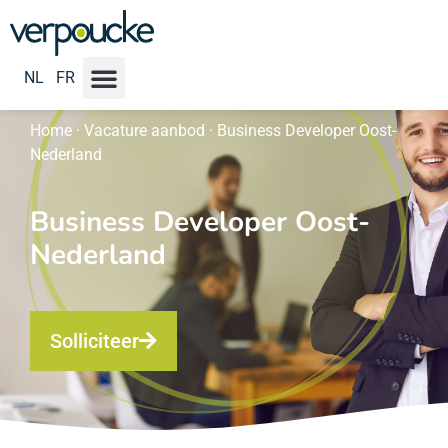
NL
FR
Home
·
Vacature aanbod
·
Business Developer Oost-
Nederland
Business Developer Oost-
Nederland
Solliciteer