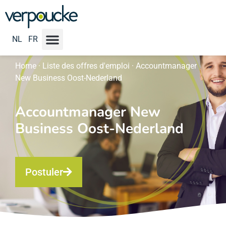
NL
FR
Home
·
Liste des offres d'emploi
·
Accountmanager
New Business Oost-Nederland
Accountmanager New
Business Oost-Nederland
Postuler