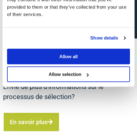
Candidature spontanée
provided to them or that they’ve collected from your use
Jour 6 à 20
of their services.
Chez le client
Show details
Félicitations, vous avez le
Allow all
job!
Allow selection
Envie de plus d’informations sur le
processus de sélection?
En savoir plus