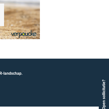
HR-landschap.
Open sollicitatie?