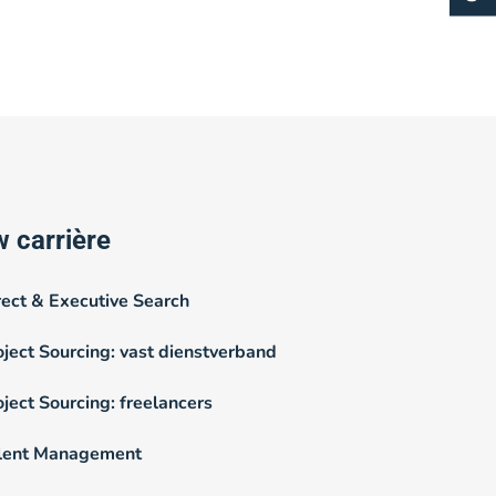
 carrière
rect & Executive Search
oject Sourcing: vast dienstverband
oject Sourcing: freelancers
lent Management