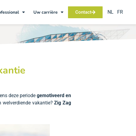
NL
FR
ofessional
Uw carrière
Contact
kantie
dens deze periode
gemotiveerd en
un welverdiende vakantie?
Zig Zag