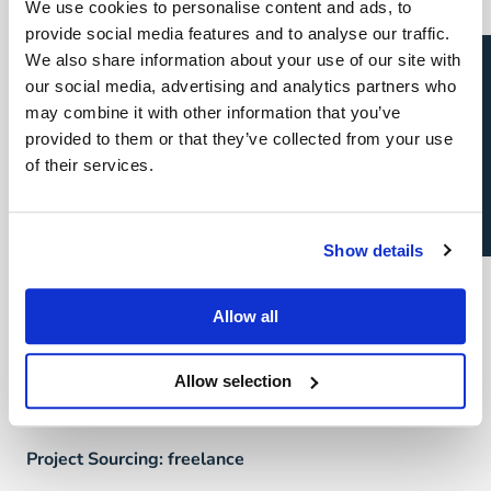
We use cookies to personalise content and ads, to
Pourquoi Verpoucke?
provide social media features and to analyse our traffic.
Candidature spontanée
We also share information about your use of our site with
Vision
our social media, advertising and analytics partners who
Notre histoire
may combine it with other information that you’ve
provided to them or that they’ve collected from your use
L’Equipe Verpoucke
of their services.
FAQ
Show details
Talents
Allow all
Direct & Executive Search
Allow selection
Project Sourcing: emploi permanent
Project Sourcing: freelance