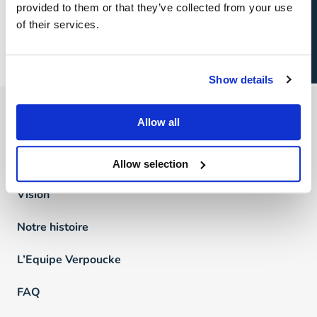
Candidature spontanée
provided to them or that they’ve collected from your use
sourcing…).
of their services.
Show details
We are Verpoucke
Allow all
Pourquoi Verpoucke?
Allow selection
Vision
Notre histoire
L’Equipe Verpoucke
FAQ