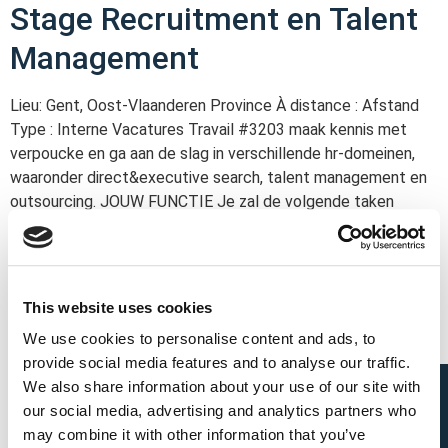
Stage Recruitment en Talent
Management
Lieu: Gent, Oost-Vlaanderen Province À distance : Afstand
Type : Interne Vacatures Travail #3203 maak kennis met
verpoucke en ga aan de slag in verschillende hr-domeinen,
waaronder direct&executive search, talent management en
outsourcing. JOUW FUNCTIE Je zal de volgende taken
hebben als Stagiaire Recruitment & Talent Management
Searchen naar en screenen van nieuw talent (sourcing) […]
HR Project Consultant
This website uses cookies
We use cookies to personalise content and ads, to
Lieu: Gent, Oost-Vlaanderen Province À distance : Remote
provide social media features and to analyse our traffic.
Type : Interne Vacatures Travail #2664 Als ervaren recruiter
We also share information about your use of our site with
ga je projectmatig aan de slag in verschillende omgevingen,
our social media, advertising and analytics partners who
binnen het domein van Soft HR (recruitment,
may combine it with other information that you’ve
werving&selectie, onboarding, campus recruitment,