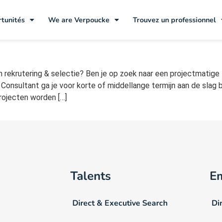
(Project Sourcing)
tunités
We are Verpoucke
Trouvez un professionnel
n rekrutering & selectie? Ben je op zoek naar een projectmatige f
sultant ga je voor korte of middellange termijn aan de slag bij
Projecten worden […]
Talents
E
Direct & Executive Search
Di