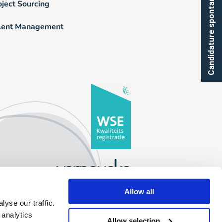
Candidature spontanée
oject Sourcing
lent Management
Allow all
yse our traffic.
 analytics
Allow selection