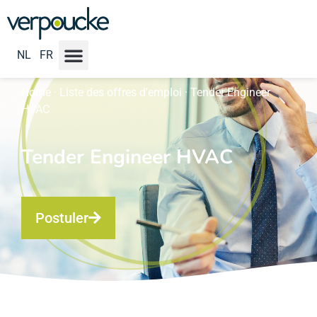
NL
FR
Home
·
Liste des offres d'emploi
·
Tender Engineer
HVAC
Tender Engineer HVAC
Postuler