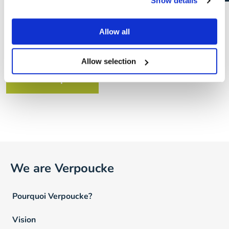
Show details
Envie de plus d’informations sur le
Allow all
processus de sélection?
Allow selection
En savoir plus
We are Verpoucke
Pourquoi Verpoucke?
Vision