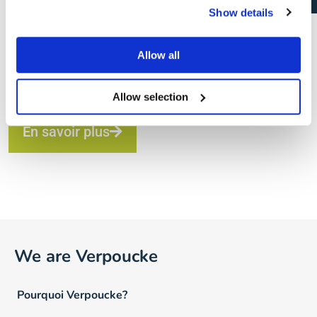
Show details
Envie de plus d’informations sur le
Allow all
processus de sélection?
Allow selection
En savoir plus
We are Verpoucke
Pourquoi Verpoucke?