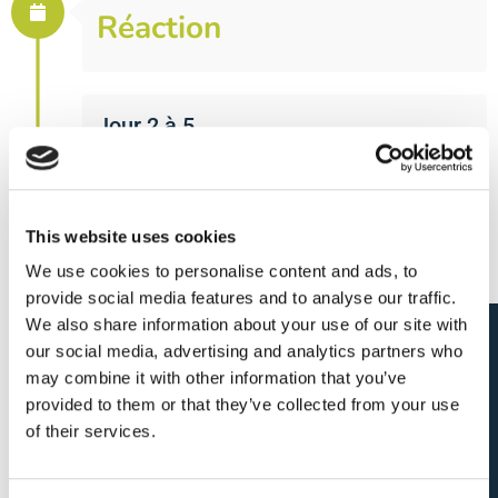
Réaction
Jour 2 à 5
Rencontre avec le
recruteur
This website uses cookies
We use cookies to personalise content and ads, to
provide social media features and to analyse our traffic.
Jour 6 à 20
We also share information about your use of our site with
Candidature spontanée
Chez le client
our social media, advertising and analytics partners who
may combine it with other information that you’ve
provided to them or that they’ve collected from your use
of their services.
Félicitations, vous avez le
job!