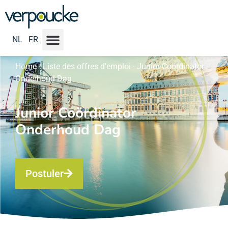
NL
FR
Home
·
Liste des offres d'emploi
·
Junior Coördinator
Onderhoud Dag
Junior Coördinator
Onderhoud Dag
Postuler