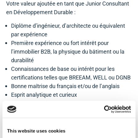
Votre valeur ajoutée en tant que Junior Consultant
en Développement Durable :
Diplôme d’ingénieur, d’architecte ou équivalent
par expérience
Première expérience ou fort intérêt pour
l’immobilier B2B, la physique du bâtiment ou la
durabilité
Connaissances de base ou intérêt pour les
certifications telles que BREEAM, WELL ou DGNB
Bonne maîtrise du français et/ou de l’anglais
Esprit analytique et curieux
Bonnes compétences en communication et
esprit d’équipe
Excellentes compétences en communication et
esprit d’équipe
This website uses cookies