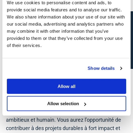
We use cookies to personalise content and ads, to
Cadre de travail
provide social media features and to analyse our traffic.
We also share information about your use of our site with
Candidature spontanée
Bopro
accompagne les entreprises et
our social media, advertising and analytics partners who
organisations dans le développement immobilier et
may combine it with other information that you’ve
l’aménagement durable des territoires. Depuis ses
provided to them or that they’ve collected from your use
bureaux de Gand, Bruxelles et Paris, ce bureau de
of their services.
conseil innovant se concentre sur l’énergie, la
durabilité, les certifications et des solutions
Show details
immobilières tournées vers l’avenir pour des clients
B2B.
Allow all
Ce qui caractérise Bopro ? Un fort esprit de partage
de connaissances, de collaboration et de
Allow selection
développement personnel dans un environnement
ambitieux et humain. Vous aurez l’opportunité de
contribuer à des projets durables à fort impact et