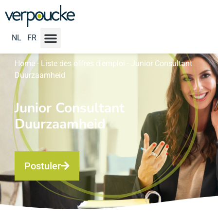
NL
FR
Home
·
Liste des offres d'emploi
·
Junior Consultant
Duurzaamheid
Junior Consultant
Duurzaamheid
Postuler